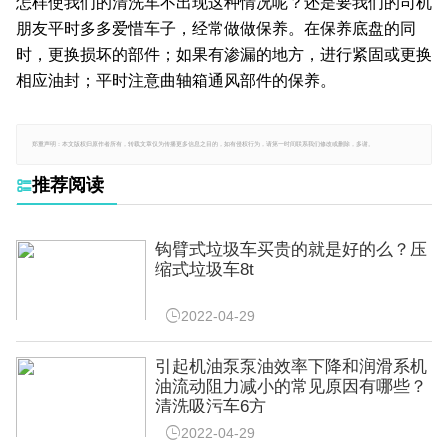
怎样使我们的清洗车不出现这种情况呢？还是要我们的司机
朋友平时多多爱惜车子，经常做做保养。在保养底盘的同
时，更换损坏的部件；如果有渗漏的地方，进行紧固或更换
相应油封；平时注意曲轴箱通风部件的保养。
郑重声明：本文版权归原作者所有，转载文章仅为传播更多信息之目的，如有侵权行为，请第一时间联系我们修改或删除，多谢。
推荐阅读

钩臂式垃圾车买贵的就是好的么？压
缩式垃圾车8t

2022-04-29
引起机油泵泵油效率下降和润滑系机
油流动阻力减小的常见原因有哪些？
清洗吸污车6方

2022-04-29