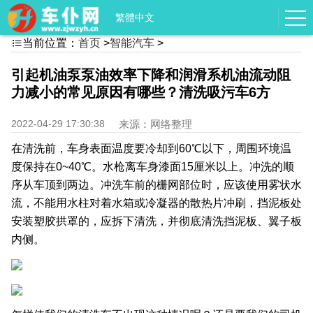
繁體中文
当前位置：
首页
>
智能汽车
>

引起机油泵泵油效率下降和润滑系机油流动阻
力减小的常见原因有哪些？清洗吸污车6方
2022-04-29 17:30:38
来源：网络整理
在清洗前，车身表面温度要冷却到60℃以下，周围环境温
度保持在0~40℃。水枪离车身漆面15厘米以上。冲洗的顺
序从车顶到两边。冲洗车前的栅网部位时，应该使用雾状水
流，不能用水柱对着水箱或冷凝器的散热片冲刷，挡泥板处
安装塑胶拱罩的，应拆下清洗，并彻底清洗挡泥板、翼子板
内侧。