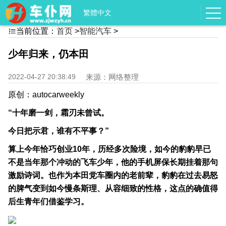
繁體中文
当前位置：
首页
>
智能汽车
>

少年归来，仍本田
2022-04-27 20:38:49
来源：网络整理
原创：autocarweekly
“十年磨一剑，霜刃未曾试。
今日把示君，谁有不平事？”
算上今年恰巧创业10年，历经多次险境，如今的豹豹早已
不是当年那个冲动的飞车少年，他的手机屏保长期挂着那句
激励诗词。也作为本田党车圈内的老前辈，豹豹在过去易怒
的脾气变到如今慢条斯理、从容细致的性格，这点的确值得
后生青年们借鉴学习。