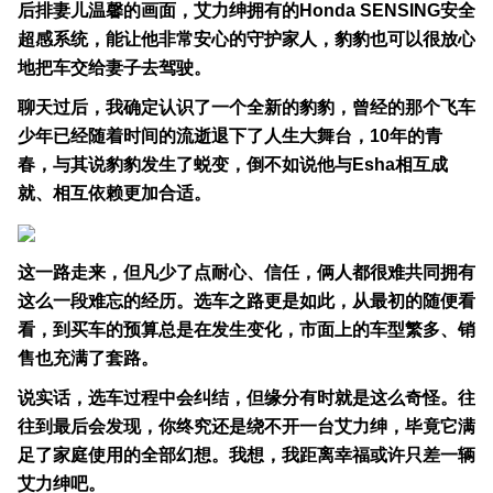
后排妻儿温馨的画面，艾力绅拥有的Ho
nda SENSING安全
超感系统，能让他非常安心的守护家人，豹豹也可以很放心
地把车交给妻子去驾驶。
聊天过后，我确定认识了一个全新的豹豹，曾经的那个飞车
少年已经随着时间的流逝退下了人生大舞台，10年的青
春，与其说豹豹发生了蜕变，倒不如说他与Esha相互成
就、相互依赖更加合适。
这一路走来，但凡少了点耐心、信任，俩人都很难共同拥有
这么一段难忘的经历。选车之路更是如此，从最初的随便看
看，到买车的预算总是在发生变化，市面上的车型繁多、销
售也充满了套路。
说实话，选车过程中会纠结，但缘分有时就是这么奇怪。往
往到最后会发现，你终究还是绕不开一台艾力绅，毕竟它满
足了家庭使用的全部幻想。我想，我距离幸福或许只差一辆
艾力绅吧。