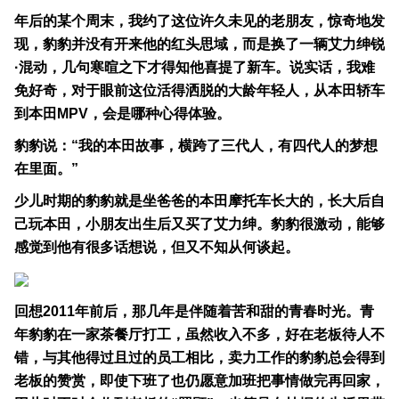
年后的某个周末，我约了这位许久未见的老朋友，惊奇地发
现，豹豹并没有开来他的红头思域，而是换了一辆艾力绅锐
·混动，几句寒暄之下才得知他喜提了新车。说实话，我难
免好奇，对于眼前这位活得洒脱的大龄年轻人，从本田轿车
到本田MPV，会是哪种心得体验。
豹豹说：“我的本田故事，横跨了三代人，有四代人的梦想
在里面。”
少儿时期的豹豹就是坐爸爸的本田摩托车长大的，长大后自
己玩本田，小朋友出生后又买了艾力绅。豹豹很激动，能够
感觉到他有很多话想说，但又不知从何谈起。
回想2011年前后，那几年是伴随着苦和甜的青春时光。青
年豹豹在一家茶餐厅打工，虽然收入不多，好在老板待人不
错，与其他得过且过的员工相比，卖力工作的豹豹总会得到
老板的赞赏，即使下班了也仍愿意加班把事情做完再回家，