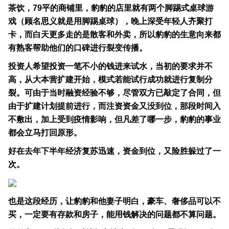
茶饮，79平的商铺里，豹豹的店里就有两个脚踢式桌球游
戏（顾名思义就是用脚踢桌球），晚上深受年轻人齐聚打
卡，而白天更多走的是散客和外卖，所以豹豹的生意向来都
有熟客帮助他们的口碑进行裂变传播。
投资人希望投资一笔不小的钱进来试水，当初的要求并不
高，从大本营扩建开始，模式若能试行成功就进行复制分
裂。可由于当时融资经验不够，尽管双方已敲定了合同，但
由于扩建计划提前进行，而注资资金又没到位，那段时间入
不敷出，加上受到疫情影响，但凡差了哪一步，豹豹的事业
都会立马打回原形。
好在去年下半年经济复苏迅速，资金到位，又险胜躲过了一
次。
也是这段经历，让豹豹和他妻子明白，豪车、奢侈品可以不
买，一定要有存款和房子，能用钱解决的问题都不算问题。