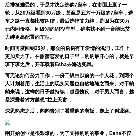
后排挺难受的，于是才决定选购7座车，在市面上逛了一
轮，从20万级看到30万级，甚至是五六十万级的7座车，选
车之路一直都比较纠结，最后选择艾力绅，是因为在30万
元内同价格、同级别的MPV车型，确实找不到一台能比艾
力绅更高配置的车型。
时间再度回到25岁，那会的豹豹有了爱情的滋润，工作上
更加卖力了。在甜蜜恋爱的日子里，豹豹最开心的，就是早
班下班之后，开车载着Esha去海边兜风。
可无论如何努力工作，一份工钱由以前的一个人花，到两个
人计划着用，生活上的现实问题也自然地随之而来。对于豹
豹来说，这样的日子越持续，越是愧疚，对于男人而言，越
是深爱着对方越想“拉上天窗”。
深思熟虑之后，豹豹告别了看重他的老板，走上了创业路。
刚开始创业是很艰难的，为了支持豹豹的事业，Esha不仅