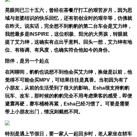
晃眼间已三十五六，曾经在茶餐厅打工的艰苦岁月，因为思
域与老婆结识的快乐回忆，还有初创业时的艰辛等，仿佛就
在昨天。说实话，完全想不到豹豹的第二台车会是艾力绅，
我想最多是INSPIRE，这位积极、阳光的大男孩，转眼就
提了艾力绅，这确实有点出乎意料。回头一想，艾力绅有地
位、有格调、有风度，也确实符合他如今的身份。
陪伴，是另一个起点
在闲聊间，豹豹也说想不到他会买艾力绅，换做是以前，他
觉得不可能会买MPV，可结果往往是真香。当初因为有了
小朋友，从前的生活受到了很大的影响。Esha很支持豹豹
玩车、改车，那时候的豹豹完全不用考虑乘客的感受，即便
避震再硬，赛车桶椅再紧，Esha已经习惯了。可要是需要
带上小朋友出门，情况则截然不同。
特别是遇上节假日，要一家人一起回乡时，老人家坐在轿车