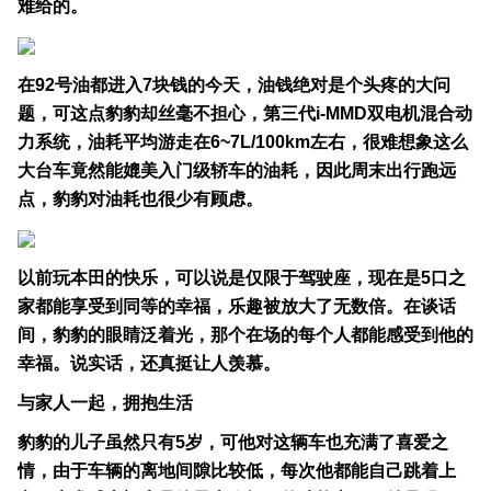
难给的。
在92号油都进入7块钱的今天，油钱绝对是个头疼的大问
题，可这点豹豹却丝毫不担心，第三代i-MMD双电机混合动
力系统，油耗平均游走在6~7L/100km左右，很难想象这么
大台车竟然能媲美入门级轿车的油耗，因此周末出行跑远
点，豹豹对油耗也很少有顾虑。
以前玩本田的快乐，可以说是仅限于驾驶座，现在是5口之
家都能享受到同等的幸福，乐趣被放大了无数倍。在谈话
间，豹豹的眼睛泛着光，那个在场的每个人都能感受到他的
幸福。说实话，还真挺让人羡慕。
与家人一起，拥抱生活
豹豹的儿子虽然只有5岁，可他对这辆车也充满了喜爱之
情，由于车辆的离地间隙比较低，每次他都能自己跳着上