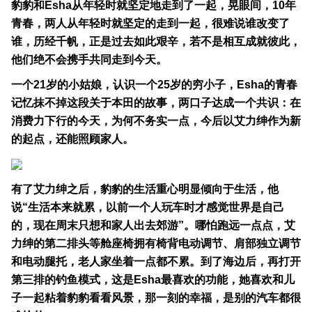
豹豹和Esha从年轻时就坚定地走到了一起，晃眼间，10年
青春，两人从年轻时就坚定的走到一起，很难说谁改变了
谁，历经千帆，正是过去如此艰辛，若不是相互成就彼此，
他们绝不会携手共同走到今天。
一个21岁的小姑娘，认识一个25岁的穷小子，Esha的青春
记忆抹不掉这段关于本田的故事，两口子达成一个共识：在
消费力下行的今天，为何不务实一点，今后以艾力绅作为新
的起点，还能照顾家人。
有了艾力绅之后，豹豹的生活重心明显倾向于生活，他
说“生活本来就累，以前一个人玩车时才感觉世界是自己
的，现在周末只想和家人出去郊游”。哪怕跑远一点点，艾
力绅的第二排头等舱座椅拥有椅背电动调节、肩部独立调节
和电动腿托，老人家坐着一点都不累。到了海边后，再打开
第三排的钓鱼模式，这是Esha最喜欢的功能，她喜欢和儿
子一起粘着豹豹看看风景，那一刻的幸福，是别的汽车都很