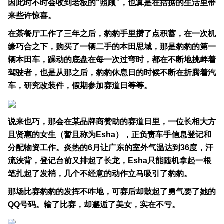
因此时不时会收到老板的“照顾”，也算是在拮据的生活里带
来些许惊喜。
在茶餐厅工作了三年之后，豹豹手里攒了点积蓄，在一次机
缘巧合之下，购买了一辆二手的本田思域，那是豹豹的第一
辆本田车，躁动的底盘在每一次过弯时，都在不断地挑衅着
驾驶者，也是从那之后，豹豹休息日的时候不断在折腾着汽
车，研究改装件，假期参加赛道日等等。
说来也巧，那会在某品牌商赞助的赛道日里，一位长相大方
且贤惠的女生（暂且称为Esha），正负责车手信息登记和
分配物资工作。炎热的6月让广东的室外气温达到36度，汗
流浃背，登记台前又排起了长龙，Esha只能随机拿起一根
笔扎起了发梢，几个不经意的动作立马吸引了豹豹。
那场比赛豹豹的发挥不咋地，可赛后却鼓起了勇气要了她的
QQ号码。输了比赛，却邂逅了美女，实在不亏。