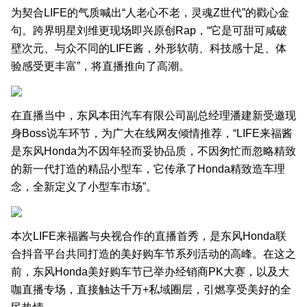
为契合LIFE的气质喊出“人老心不老，灵魂Z世代”的戳心金
句。跨界明星刘维更现场即兴原创Rap，“它是可甜可咸破
壁次元、与众不同的LIFE酱，外形软萌、科技感十足、体
验感受更丰富”，将直播推向了高潮。
在直播当中，东风本田汽车有限公司副总经理潘建新受邀现
身Boss说车环节，为广大在线网友倾情推荐，“LIFE来福酱
是东风Honda为不因年轻而妥协品质，不因匆忙而忽略精致
的新一代打造的精品小型车，它传承了Honda精致造车理
念，全新定义了小型车市场”。
本次LIFE来福酱与央视合作的直播首秀，是东风Honda联
合抖音平台共同打造的美好购车节系列活动的高峰。在这之
前，东风Honda美好购车节已举办经销商PK大赛，以及大
咖直播专场，直接触达千万+私域圈层，引燃享受美好的全