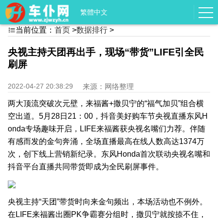
繁體中文
当前位置：
首页
>
数据排行
>

央视主持天团再出手，现场“带货”LIFE引全民
刷屏
2022-04-27 20:38:29
来源：网络整理
两大顶流突破次元壁，来福酱+撒贝宁的“福气加贝”组合横
空出道。5月28日21：00，抖音美好购车节央视直播东风H
onda专场趣味开启，LIFE来福酱获央视名嘴们力荐。伴随
有感而发的金句奔涌，全场直播最高在线人数高达1374万
次，创下线上营销新纪录。东风Honda首次联动央视名嘴和
抖音平台直播共同带货即成为全民刷屏事件。
央视主持“天团”带货时向来金句频出，本场活动也不例外。
在LIFE来福酱出圈PK争霸赛分组时，撒贝宁就按捺不住，